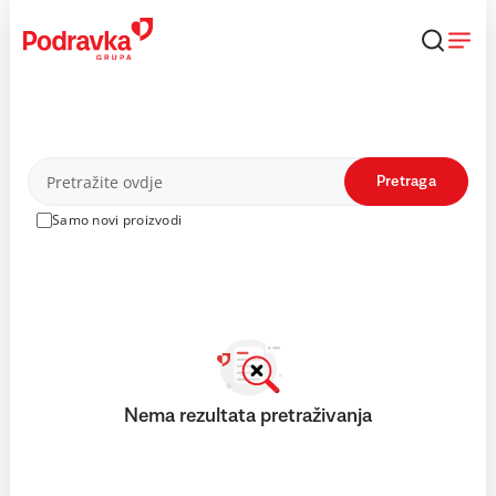
Skip
to
content
Proizvodi
Pretraga
Samo novi proizvodi
Nema rezultata pretraživanja