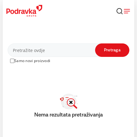
Skip
to
content
Proizvodi
Pretraga
Samo novi proizvodi
Nema rezultata pretraživanja