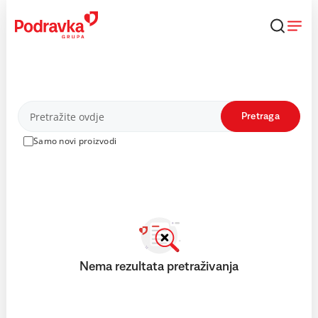
Skip
to
content
Proizvodi
Pretraga
Samo novi proizvodi
Nema rezultata pretraživanja