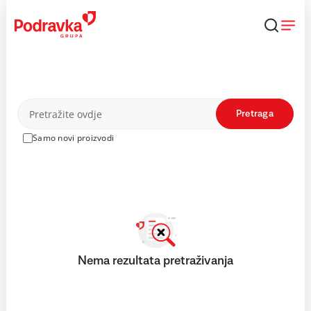
Skip
to
content
Proizvodi
Pretraga
Samo novi proizvodi
Nema rezultata pretraživanja