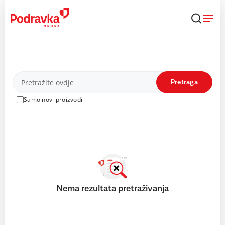
Skip
to
content
Proizvodi
Pretraga
Samo novi proizvodi
Nema rezultata pretraživanja