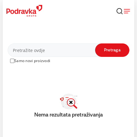
Skip
to
content
Proizvodi
Pretraga
Samo novi proizvodi
Nema rezultata pretraživanja