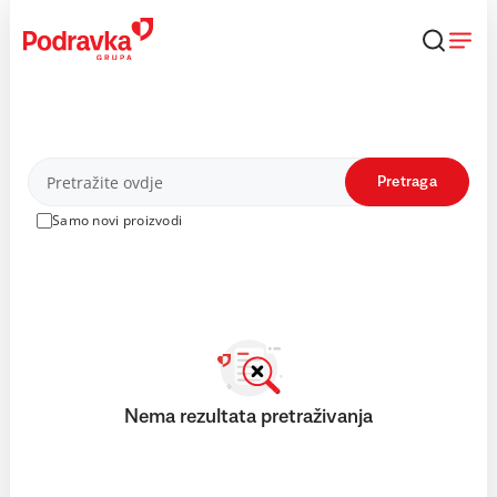
Skip
to
content
Proizvodi
Pretraga
Samo novi proizvodi
Nema rezultata pretraživanja