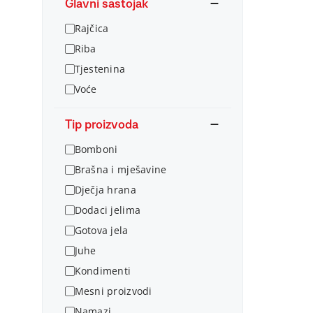
Glavni sastojak
Rajčica
Riba
Tjestenina
Voće
Tip proizvoda
Bomboni
Brašna i mješavine
Dječja hrana
Dodaci jelima
Gotova jela
Juhe
Kondimenti
Mesni proizvodi
Namazi