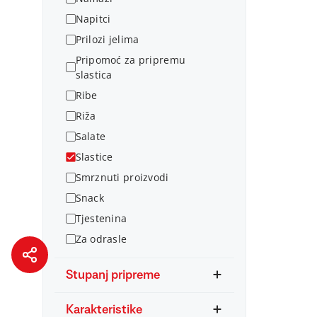
Napitci
Prilozi jelima
Pripomoć za pripremu
slastica
Ribe
Riža
Salate
Slastice
Smrznuti proizvodi
Snack
Tjestenina
Za odrasle
Stupanj pripreme
Karakteristike