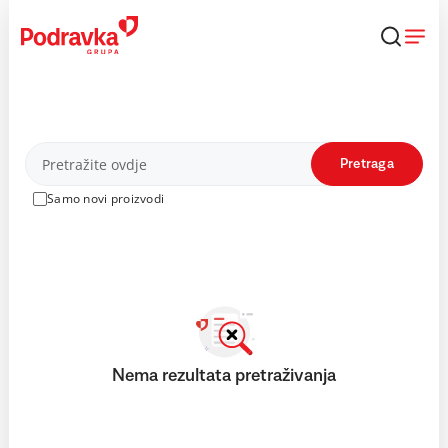
Skip
to
content
Proizvodi
Pretraga
Samo novi proizvodi
Nema rezultata pretraživanja