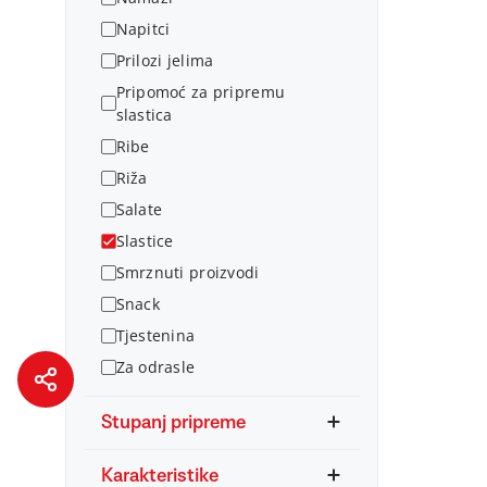
Napitci
Prilozi jelima
Pripomoć za pripremu
slastica
Ribe
Riža
Salate
Slastice
Smrznuti proizvodi
Snack
Tjestenina
Za odrasle
Stupanj pripreme
Karakteristike