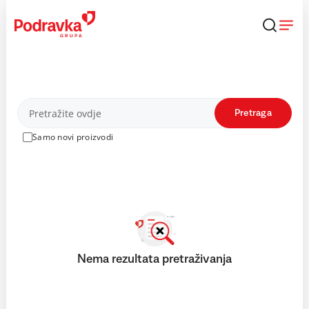
Skip
to
content
Proizvodi
Pretraga
Samo novi proizvodi
Nema rezultata pretraživanja