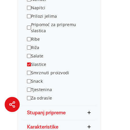
Napitci
Prilozi jelima
Pripomoć za pripremu
slastica
Ribe
Riža
Salate
Slastice
Smrznuti proizvodi
Snack
Tjestenina
Za odrasle
Stupanj pripreme
Karakteristike