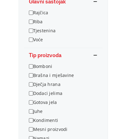
Glavni sastojak
Rajčica
Riba
Tjestenina
Voće
Tip proizvoda
Bomboni
Brašna i mješavine
Dječja hrana
Dodaci jelima
Gotova jela
Juhe
Kondimenti
Mesni proizvodi
Namazi