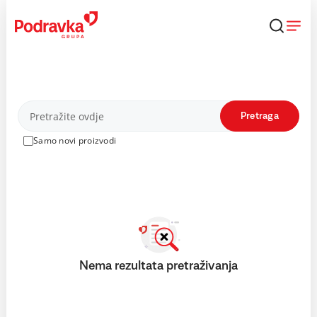
Skip
to
content
Proizvodi
Pretraga
Samo novi proizvodi
Nema rezultata pretraživanja