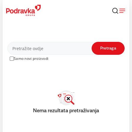
Skip
to
content
Proizvodi
Pretraga
Samo novi proizvodi
Nema rezultata pretraživanja