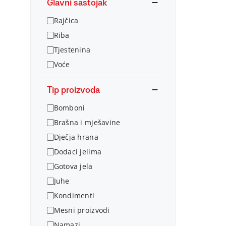
Glavni sastojak
Rajčica
Riba
Tjestenina
Voće
Tip proizvoda
Bomboni
Brašna i mješavine
Dječja hrana
Dodaci jelima
Gotova jela
Juhe
Kondimenti
Mesni proizvodi
Namazi