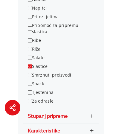
Napitci
Prilozi jelima
Pripomoć za pripremu
slastica
Ribe
Riža
Salate
Slastice
Smrznuti proizvodi
Snack
Tjestenina
Za odrasle
Stupanj pripreme
Karakteristike