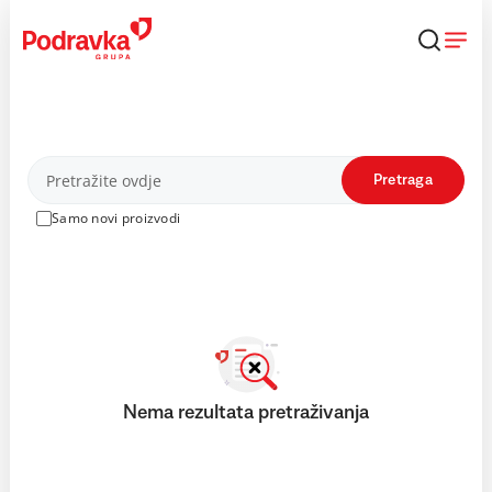
Skip
to
content
Proizvodi
Pretraga
Samo novi proizvodi
Nema rezultata pretraživanja