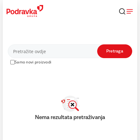
Skip
to
content
Proizvodi
Pretraga
Samo novi proizvodi
Nema rezultata pretraživanja