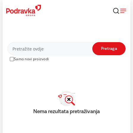
Skip
to
content
Proizvodi
Pretraga
Samo novi proizvodi
Nema rezultata pretraživanja