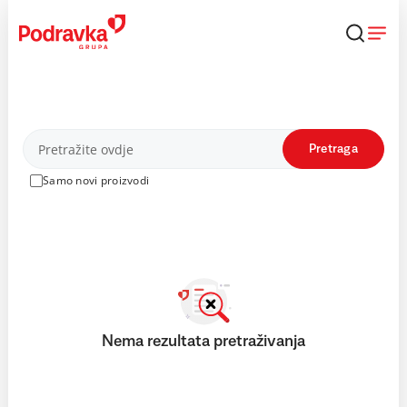
Skip
to
content
Proizvodi
Pretraga
Samo novi proizvodi
Nema rezultata pretraživanja