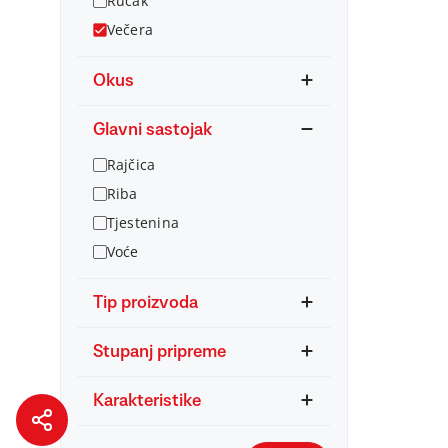
Ručak
Večera
Okus
Glavni sastojak
Rajčica
Riba
Tjestenina
Voće
Tip proizvoda
Stupanj pripreme
Karakteristike