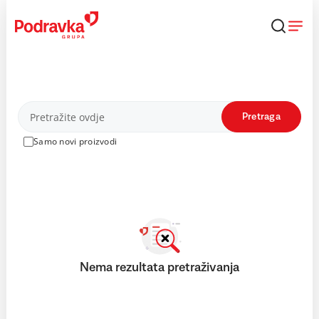
Skip
to
content
Proizvodi
Pretraga
Samo novi proizvodi
Nema rezultata pretraživanja