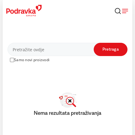
Skip
to
content
Proizvodi
Pretraga
Samo novi proizvodi
Nema rezultata pretraživanja