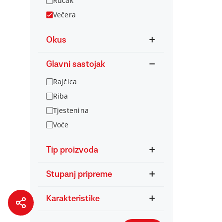
Ručak
Večera
Okus
Glavni sastojak
Rajčica
Riba
Tjestenina
Voće
Tip proizvoda
Stupanj pripreme
Karakteristike