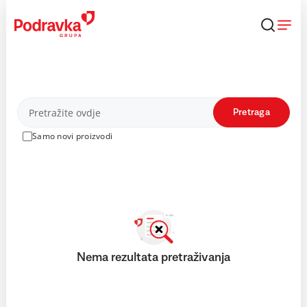
Skip
to
content
Proizvodi
Pretraga
Samo novi proizvodi
Nema rezultata pretraživanja