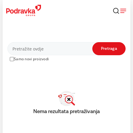
Skip
to
content
Proizvodi
Pretraga
Samo novi proizvodi
Nema rezultata pretraživanja