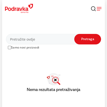
Skip
to
content
Proizvodi
Pretraga
Samo novi proizvodi
Nema rezultata pretraživanja