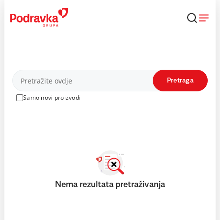
Skip
to
content
Proizvodi
Pretraga
Samo novi proizvodi
Nema rezultata pretraživanja