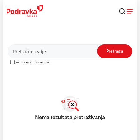
Skip
to
content
Proizvodi
Pretraga
Samo novi proizvodi
Nema rezultata pretraživanja