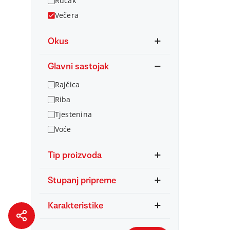
Ručak
Večera
Okus
Glavni sastojak
Rajčica
Riba
Tjestenina
Voće
Tip proizvoda
Stupanj pripreme
Karakteristike