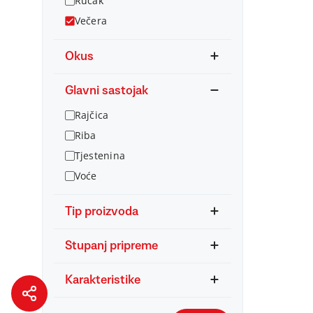
Ručak
Večera
Okus
Glavni sastojak
Rajčica
Riba
Tjestenina
Voće
Tip proizvoda
Stupanj pripreme
Karakteristike