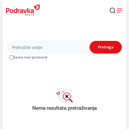
Skip
to
content
Proizvodi
Pretraga
Samo novi proizvodi
Nema rezultata pretraživanja