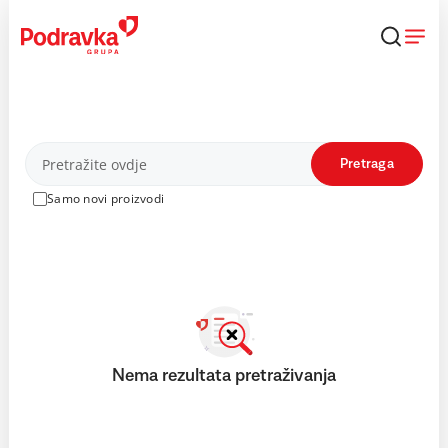
Skip
to
content
Proizvodi
Pretraga
Samo novi proizvodi
Nema rezultata pretraživanja