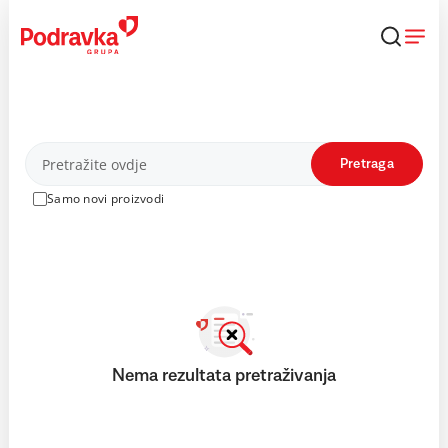
Skip
to
content
Proizvodi
Pretraga
Samo novi proizvodi
Nema rezultata pretraživanja