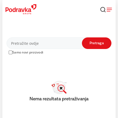
Skip
to
content
Proizvodi
Pretraga
Samo novi proizvodi
Nema rezultata pretraživanja