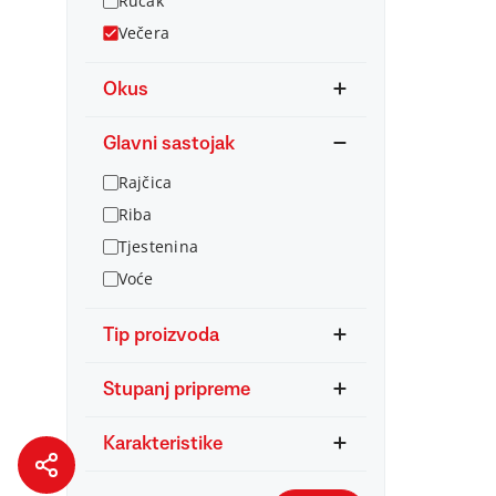
Ručak
Večera
Okus
Glavni sastojak
Rajčica
Riba
Tjestenina
Voće
Tip proizvoda
Stupanj pripreme
Karakteristike