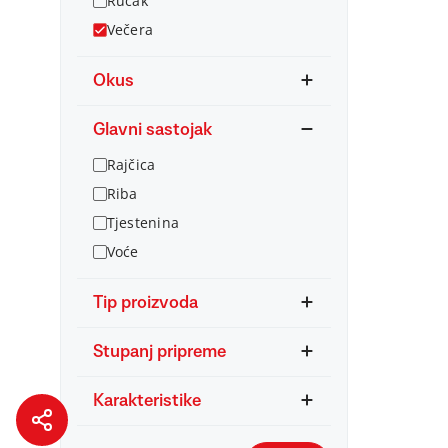
Ručak
Večera
Okus
Glavni sastojak
Rajčica
Riba
Tjestenina
Voće
Tip proizvoda
Stupanj pripreme
Karakteristike