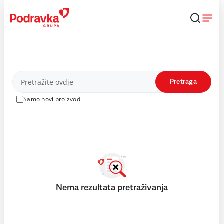
Skip
to
content
Proizvodi
Pretraga
Samo novi proizvodi
Nema rezultata pretraživanja