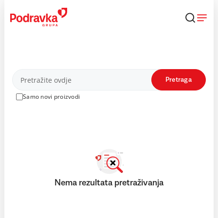
Skip
to
content
Proizvodi
Pretraga
Samo novi proizvodi
Nema rezultata pretraživanja