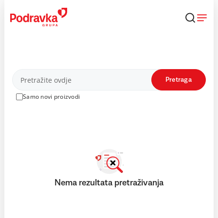
Skip
to
content
Proizvodi
Pretraga
Samo novi proizvodi
Nema rezultata pretraživanja