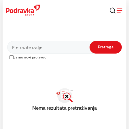
Skip
to
content
Proizvodi
Pretraga
Samo novi proizvodi
Nema rezultata pretraživanja