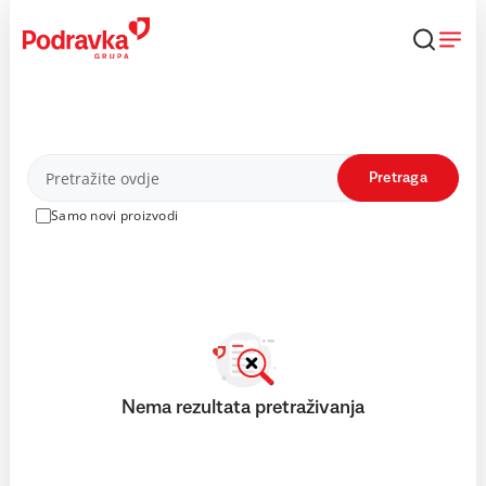
Skip
to
content
Proizvodi
Pretraga
Samo novi proizvodi
Nema rezultata pretraživanja