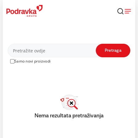
Skip
to
content
Proizvodi
Pretraga
Samo novi proizvodi
Nema rezultata pretraživanja