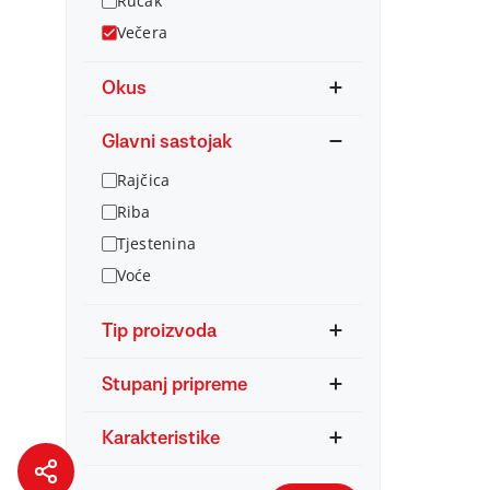
Ručak
Večera
Okus
Glavni sastojak
Rajčica
Riba
Tjestenina
Voće
Tip proizvoda
Stupanj pripreme
Karakteristike