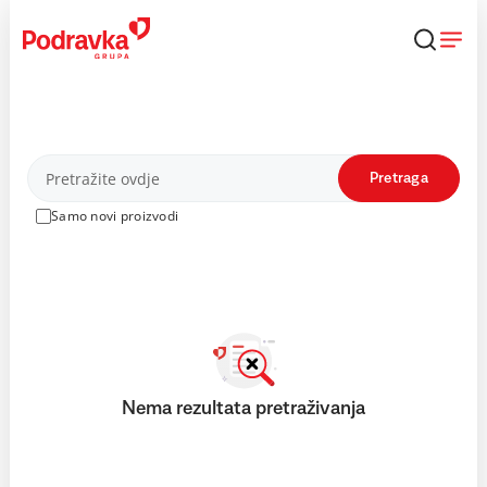
Skip
to
content
Proizvodi
Pretraga
Samo novi proizvodi
Nema rezultata pretraživanja