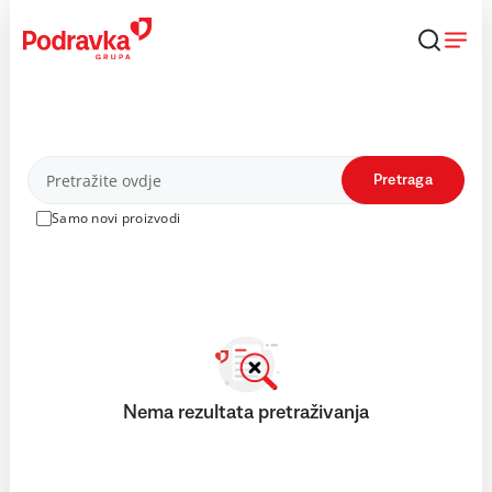
Skip
to
content
Proizvodi
Pretraga
Samo novi proizvodi
Nema rezultata pretraživanja