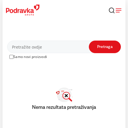
Skip
to
content
Proizvodi
Pretraga
Samo novi proizvodi
Nema rezultata pretraživanja