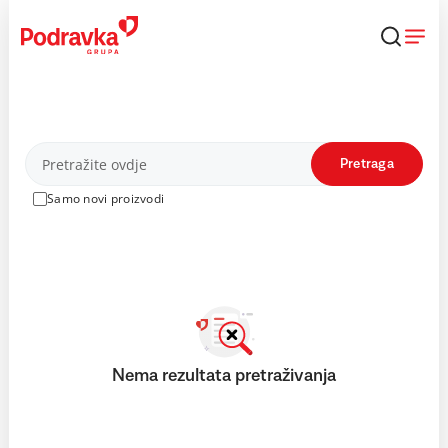
Skip
to
content
Proizvodi
Pretraga
Samo novi proizvodi
Nema rezultata pretraživanja