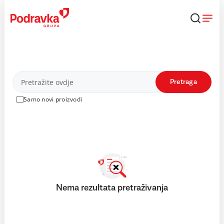
Skip
to
content
Proizvodi
Pretraga
Samo novi proizvodi
Nema rezultata pretraživanja