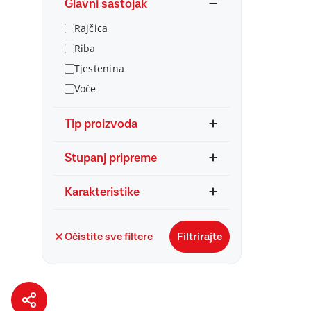
Glavni sastojak
Rajčica
Riba
Tjestenina
Voće
Tip proizvoda
Stupanj pripreme
Karakteristike
Očistite sve filtere
Filtrirajte