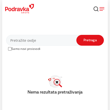
Skip
to
content
Proizvodi
Pretraga
Samo novi proizvodi
Nema rezultata pretraživanja